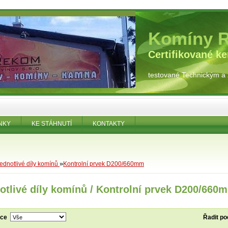
Komíny 
Certifikované k
testované Technickým a
NKY
KE STÁHNUTÍ
KONTAKTY
»
ednotlivé díly komínů
Kontrolní prvek D200/660mm
otlivé díly komínů / Kontrolní prvek D200/660
bce
Řadit po