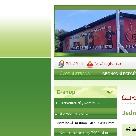
Přihlášení
Nová registrace
ÚVODNÍ STRANA
OBCHODNÍ PODMÍ
E-shop
»
Úvod
J
Jednotlivé díly komínů »
Jedn
Stavební materiál
Komínové sestavy T90° DN200mm
Výro
Keramické komíny T90° - 4 m