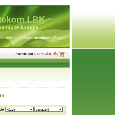
Rekom LBK
eramické komíny
 zkušebním ústavem stavebním v Praze.
Stav nákupu:
0 ks / 0 Kč [košík]
mm
dle