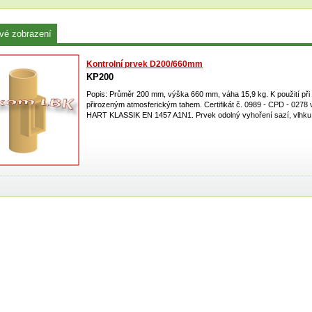
vé zobrazení
Kontrolní prvek D200/660mm
KP200
Popis: Průměr 200 mm, výška 660 mm, váha 15,9 kg. K použití při 
přirozeným atmosferickým tahem. Certifikát č. 0989 - CPD - 0278
HART KLASSIK EN 1457 A1N1. Prvek odolný vyhoření sazí, vlhku a 